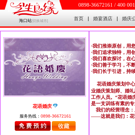
0898-36672161 / 400 00
首页
|
婚宴酒店
|
婚庆
海口站
[
切换城市
]
·
我们推崇原创，用
·
我们追求独特，用
·
我们喜欢探讨，在
·
我们善于学习，不
·
我们长于引进，持
花语婚庆策划中心
业婚庆策划师、婚礼
工作人员。“花语婚
是一支训练有素的
花语婚庆
我们的经营理念：
服务热线：
0898-36672161
——这就是我们：花