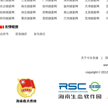
海口婚宴网
三亚婚宴网
广州婚宴网
深圳婚宴网
北京婚宴网
长沙婚宴网
南京婚宴网
徐州婚宴网
扬州婚宴网
天津婚宴网
桂林婚宴网
保定婚宴网
邯郸婚宴网
唐山婚宴网
太原婚宴网
郑州婚宴网
重庆婚宴网
贵阳婚宴网
兰州婚宴网
芜湖婚宴网
友情链接
吉祥号
双喜婚庆
皇马假日
关于今生良缘
|
ww
copyright
©
2012