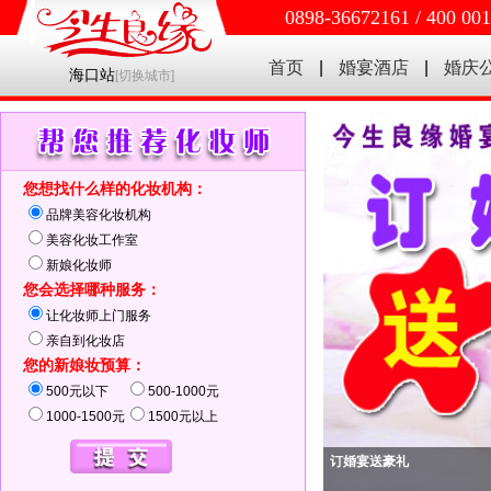
0898-36672161 / 400 00
首页
|
婚宴酒店
|
婚庆
海口站
[
切换城市
]
您想找什么样的化妆机构：
品牌美容化妆机构
美容化妆工作室
新娘化妆师
您会选择哪种服务：
让化妆师上门服务
亲自到化妆店
您的新娘妆预算：
500元以下
500-1000元
1000-1500元
1500元以上
订婚宴送豪礼